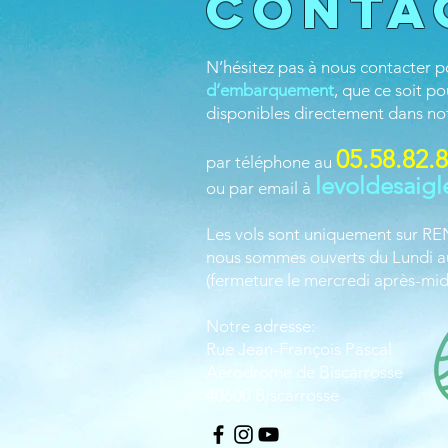
Conta
N’hésitez pas à nous contacter p
d’embarquement
, que ce soit p
disponibles directement dans no
05.58.82.
par téléphone au
levoldesaig
ou par email à
Les vols sont uniquement sur 
nous sommes ouverts du Lundi a
(fermeture le mercredi après-mid
Notre adresse:
Rue Jean-François Pascal
Aérodrome de Biscarrosse
40600 Biscarrosse