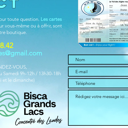
ct
our toute question.
Les cartes
our vous-même ou à offrir, sont
tre boutique.
88.42
les@gmail.com
RENDEZ-VOUS,
u Samedi 9h-12h / 13h30-18h
i et le dimanche)