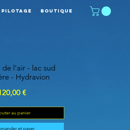
 pilotage
Boutique
e l'air - lac sud
ère - Hydravion
Prix
120,00 €
outer au panier
mander et payer