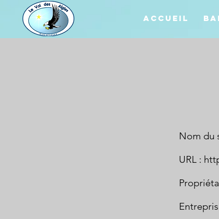
Accueil
ba
Nom du si
URL :
htt
Propriéta
Entrepri