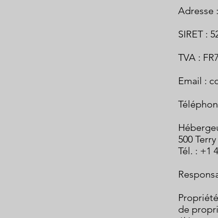
Adresse 
SIRET : 5
TVA : FR
Email :
c
Téléphone
Hébergeu
500 Terry
Tél. : +1
Responsab
Propriété
de propri