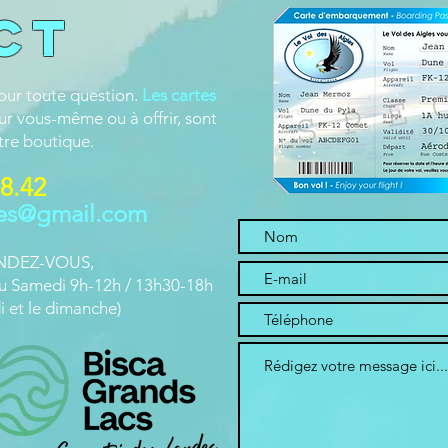
ct
our toute question.
Les cartes
our vous-même ou à offrir, sont
tre boutique.
88.42
les@gmail.com
RENDEZ-VOUS,
u Samedi 9h-12h / 13h30-18h
i et le dimanche)