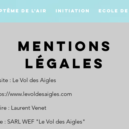
ptême de l'air
Initiation
Ecole de
Mentions
légales
te : Le Vol des Aigles
ps://www.levoldesaigles.com
ire : Laurent Venet
se : SARL WEF "Le Vol des Aigles"