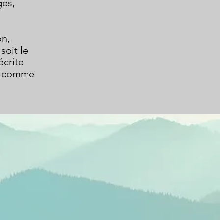
ges,
on,
soit le
écrite
ée comme