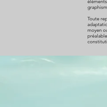
éléments 
graphisme
Toute rep
adaptatio
moyen ou 
préalabl
constitut